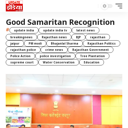
Good Samaritan Recognition
#
update india
update india tv
latest news
breakingnews
Rajasthan news
BJP
rajasthan
jaipur
PM modi
Bhajanlal Sharma
Rajasthan Politics
rajasthan police
crime news
Rajasthan Government
Police Action
police investigation
Tree Plantation
supreme court
Water Conservation
Education