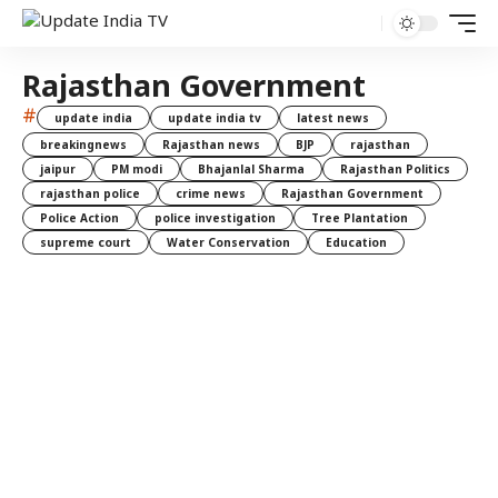
Rajasthan Government
#
update india
update india tv
latest news
breakingnews
Rajasthan news
BJP
rajasthan
jaipur
PM modi
Bhajanlal Sharma
Rajasthan Politics
rajasthan police
crime news
Rajasthan Government
Police Action
police investigation
Tree Plantation
supreme court
Water Conservation
Education