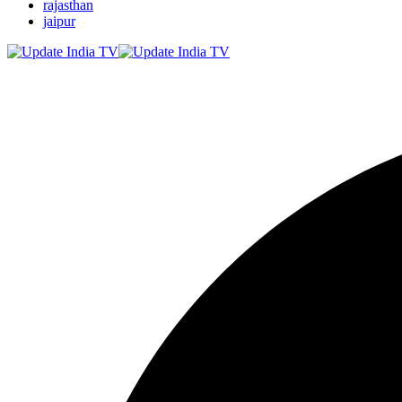
rajasthan
jaipur