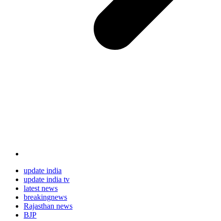
update india
update india tv
latest news
breakingnews
Rajasthan news
BJP