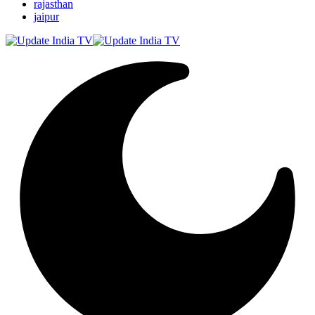
rajasthan
jaipur