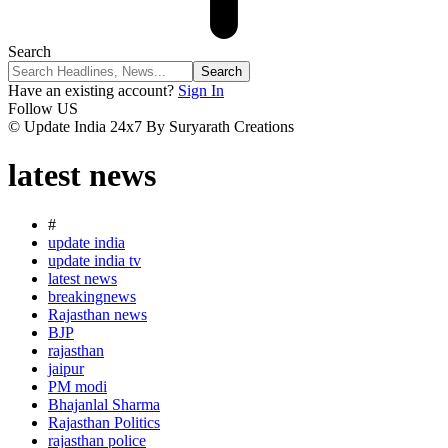
Search
Have an existing account?
Sign In
Follow US
© Update India 24x7 By Suryarath Creations
latest news
#
update india
update india tv
latest news
breakingnews
Rajasthan news
BJP
rajasthan
jaipur
PM modi
Bhajanlal Sharma
Rajasthan Politics
rajasthan police