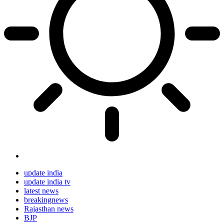
update india
update india tv
latest news
breakingnews
Rajasthan news
BJP