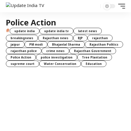
Police Action
#
update india
update india tv
latest news
breakingnews
Rajasthan news
BJP
rajasthan
jaipur
PM modi
Bhajanlal Sharma
Rajasthan Politics
rajasthan police
crime news
Rajasthan Government
Police Action
police investigation
Tree Plantation
supreme court
Water Conservation
Education