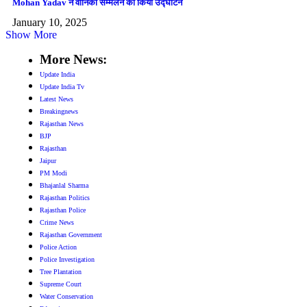
Mohan Yadav ने वानिकी सम्मेलन का किया उद्घाटन
January 10, 2025
Show More
More News:
Update India
Update India Tv
Latest News
Breakingnews
Rajasthan News
BJP
Rajasthan
Jaipur
PM Modi
Bhajanlal Sharma
Rajasthan Politics
Rajasthan Police
Crime News
Rajasthan Government
Police Action
Police Investigation
Tree Plantation
Supreme Court
Water Conservation