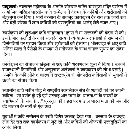
पादूकलां:
नवरात्र महोत्सव के अंतर्गत सोमवार रात्रि चारभुजा मंदिर प्रांगण में
आयोजित अखिल भारतीय कवि सम्मेलन ने देशभर के कवियों और श्रोताओं को
मंत्रमुग्ध कर दिया। भारी बरसात के बावजूद कार्यक्रम देर रात तक जारी रहा
और बड़ी संख्या में लोग कवियों की प्रस्तुतियों का आनंद लेते नजर आए।
कार्यक्रम की शुरुआत कवि सोहनदान भूतास ने मां सरस्वती की वंदना से की।
इसके बाद फलौदी के कवि सत्यदेव सत्य ने व्यंग्यात्मक रचनाओं से समाज की
विसंगतियों पर प्रहार किया और श्रोताओं को हंसाया। भीलवाड़ा से आए कवि
अनिल व्यास ने पैरोडी के माध्यम से मनोरंजन के साथ समाज सुधार का संदेश
दिया।
कार्यक्रम का संचालन खेड़ला से आए कवि श्रवणदान शून्य ने किया। उनकी
राजस्थानी टिप्पणियों और अनुप्रास अलंकारों ने कार्यक्रम की शोभा बढ़ाई।
अजमेर के कवि लोकेश चारण ने राष्ट्रप्रेम से ओतप्रोत कविताओं से युवाओं में
ऊर्जा का संचार किया।
स्थानीय कवि नवीन गौड़ ने राष्ट्रीय स्वयंसेवक संघ के शताब्दी पर्व पर अपनी
कविता “सौ बसंत हो रहे पूर्ण उत्साह और उमंग के, यातनाओं के संघर्षों के
स्वाभिमानी के संघ के…” प्रस्तुत की। इस पर पांडाल भारत माता की जय और
वंदे मातरम के नारों से गूंज उठा।
युवाओं में कवि सम्मेलन के प्रति विशेष उत्साह देखा गया। बरसात के बावजूद
लोग देर रात तक कार्यक्रम में जुटे रहे और कवियों की ओजस्वी प्रस्तुतियों का
आनंद लिया।