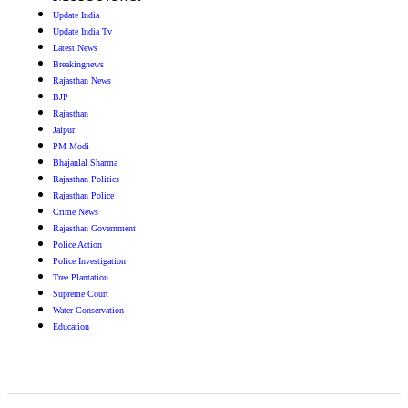
Update India
Update India Tv
Latest News
Breakingnews
Rajasthan News
BJP
Rajasthan
Jaipur
PM Modi
Bhajanlal Sharma
Rajasthan Politics
Rajasthan Police
Crime News
Rajasthan Government
Police Action
Police Investigation
Tree Plantation
Supreme Court
Water Conservation
Education