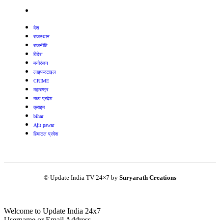
देश
राजस्थान
राजनीति
विदेश
मनोरंजन
लाइफस्टाइल
CRIME
महाराष्ट्र
मध्य प्रदेश
क्राइम
bihar
Ajit pawar
हिमाटल प्रदेश
© Update India TV 24×7 by
Suryarath Creations
Welcome to Update India 24x7
Username or Email Address