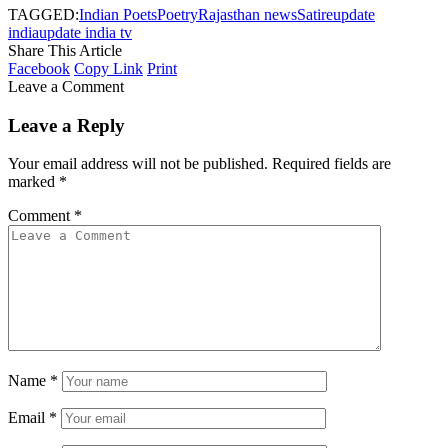
TAGGED:
Indian Poets
Poetry
Rajasthan news
Satire
update
india
update india tv
Share This Article
Facebook
Copy Link
Print
Leave a Comment
Leave a Reply
Your email address will not be published.
Required fields are
marked
*
Comment
*
Name
*
Email
*