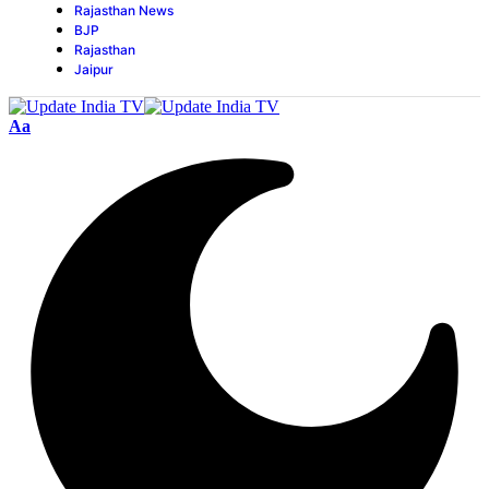
Rajasthan News
BJP
Rajasthan
Jaipur
Aa