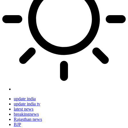
update india
update india tv
latest news
breakingnews
Rajasthan news
BJP