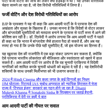
पार्टी फर्जी वोटरों की जांच को लेकर क्यों हड़बड़ी में थी। यह उनका वास्तविक
चेहरा सामने ला रहा है, जो देश विरोधी गतिविधियों में लिप्त है।
फर्जी वोटिंग और देश विरोधी गतिविधियों का आरोप
BJP के प्रवक्ता ने यह भी कहा कि आम आदमी पार्टी के ये प्रयास देश की
अखंडता और सुरक्षा के खिलाफ हैं। उनका मानना है कि विदेशों से वोटर लाकर
और बांग्लादेशी घुसपैठियों को मतदाता बनाने के प्रयास से पार्टी सत्ता में आने की
कोशिश कर रही है। डॉ. त्रिवेदी ने आरोप लगाया कि आम आदमी पार्टी ने पहले
ही कहा था कि भारत में बांग्लादेश जैसे हालात पैदा हो सकते हैं, और अब यह
स्पष्ट हो गया है कि उनके पीछे यही घुसपैठिए हैं, जो इस योजना का हिस्सा हैं।
यह खुलासा देश की राजनीति में एक बड़ा संकट उत्पन्न कर सकता है, क्योंकि
ऐसे प्रयास भारतीय लोकतंत्र की मौलिकता और स्वतंत्रता को खतरे में डाल
सकते हैं। आम आदमी पार्टी पर आरोप है कि वह चुनावी प्रक्रिया में विदेशी
नागरिकों को शामिल करके चुनावी धांधली को बढ़ावा दे रही है। यह देशविरोधी
शक्तियों के साथ उनकी मिलीभगत को भी उजागर करता है।
2024 में Hindi Cinema और कला जगत के कई दिग्गजों का निधन
JJM घोटाला: रिटायर्ड IAS सुबोध अग्रवाल को न्यायिक हिरासत में भेजा
राज्य में ‘ट्रिपल इंजन’ सरकार का गठन होने जा रहा है: Dhami
Mukesh Khanna ने Sonakshi Sinha के रिएक्शन पर जताई हैरानी,
प्रतिक्रिया में देरी पर कही ये बात
आम आदमी पार्टी की नीयत पर सवाल