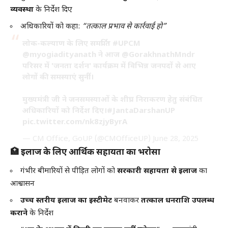
व्यवस्था
के निर्देश दिए
अधिकारियों को कहा:
“तत्काल प्रभाव से कार्रवाई हो”
लोक-कल्याण के लिए समर्पित
#UPCM
@myogiadityanath
ने आज
@GorakhnathMndr
परिसर में 'जनता दर्शन' कार्यक्रम में विभिन्न जनपदों से आए
लोगों की समस्याएं सुनीं।
मुख्यमंत्री जी ने जनसमस्याओं के शीघ्र निराकरण हेतु संबंधित
अधिकारियों को निर्देश दिए।
#JantaDarshanUP
pic.twitter.com/nk8zjyByrA
— CM Office, GoUP (@CMOfficeUP)
June 28, 2025
🏥
इलाज के लिए आर्थिक सहायता का भरोसा
गंभीर बीमारियों से पीड़ित लोगों को
सरकारी सहायता से इलाज
का
आश्वासन
उच्च स्तरीय इलाज का इस्टीमेट
बनवाकर
तत्काल धनराशि उपलब्ध
कराने
के निर्देश