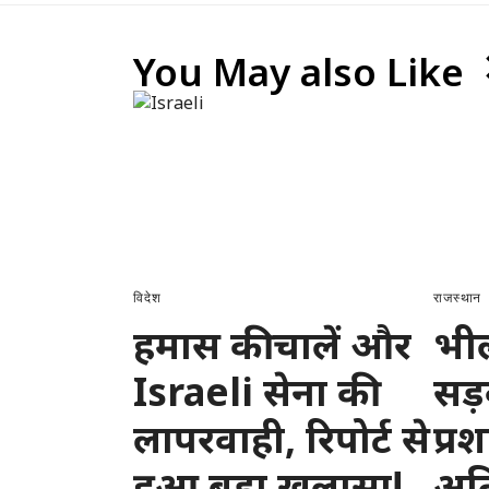
You May also Like
विदेश
राजस्थान
हमास की चालें और
भील
Israeli सेना की
सड़
लापरवाही, रिपोर्ट से
प्र
हुआ बड़ा खुलासा!
अति