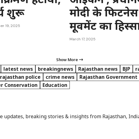
्य शुरू
मोदी के फिटनेस
मूवमेंट का हिस्स
er 19, 2025
March 17, 2025
Show More
latest news
breakingnews
Rajasthan news
BJP
r
rajasthan police
crime news
Rajasthan Government
r Conservation
Education
e updates, breaking stories & insights from Rajasthan, Indi