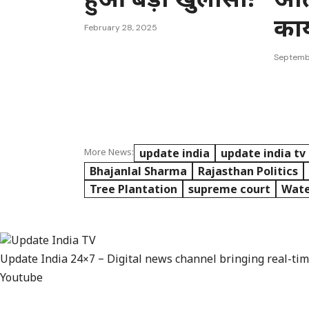
कार
February 28, 2025
Septemb
update india
update india tv
More News:
Bhajanlal Sharma
Rajasthan Politics
Tree Plantation
supreme court
Wate
Update India 24×7 – Digital news channel bringing real-tim
Youtube