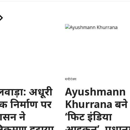
मनोरंजन
वाड़ा: अधूरी
Ayushmann
क निर्माण पर
Khurrana बने
शासन ने
‘फिट इंडिया
क्रमण हटाया,
आइकन’, प्रधानमं