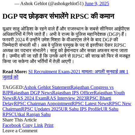
— Ashok Gehlot (@ashokgehlot51)
June 9, 2025
DGP पद छोड़कर संभालेंगे RPSC की कमान
यूआर साहू ओडिशा के रहने वाले हैं और राजस्थान के सबसे सीनियर आईपीएस
अधिकारियों में गिने जाते हैं। अभी वे राज्य के पुलिस महानिदेशक (DGP) हैं।
फरवरी 2024 में उन्होंने उमेश मिश्रा के वीआरएस लेने के बाद DGP की
जिम्मेदारी संभाली थी। अब वे पुलिस प्रमुख के पद से इस्तीफा देकर RPSC
अध्यक्ष का पदभार संभालेंगे। साहू को ईमानदार और सख्त अफसर माना जाता
है। उम्मीद की जा रही है कि उनके आने से RPSC की साख को फिर से मजबूत
किया जा सकेगा और भर्तियों में तेज़ी आएगी।
Read More:
SI Recruitment Exam-2021 मामला: अगली सुनवाई अब 1
जुलाई को
TAGGED:
Ashok Gehlot Statement
Rajasthan Congress vs
BJP
Rajasthan DGP News
Rajasthan IPS Officer
Rajasthan Youth
News
RAS 2024 Exam
RAS Interview 2023
RPSC Bharti
Delay
RPSC Chairman Appointment
RPSC Latest News
RPSC New
Chairman
RPSC Updates 2025
UR Sahu IPS Profile
UR Sahu
RPSC
Utkal Ranjan Sahu
Share This Article
Facebook
Copy Link
Print
Leave a Comment