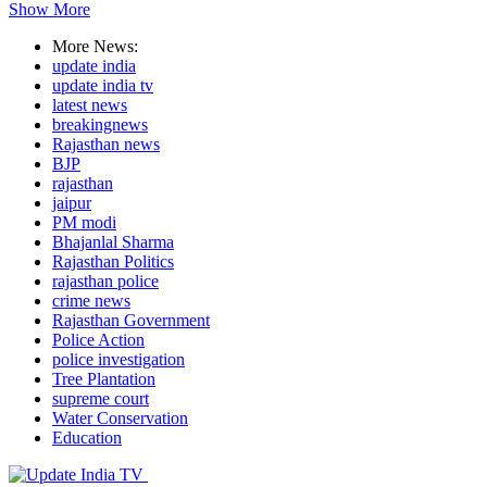
Show More
More News:
update india
update india tv
latest news
breakingnews
Rajasthan news
BJP
rajasthan
jaipur
PM modi
Bhajanlal Sharma
Rajasthan Politics
rajasthan police
crime news
Rajasthan Government
Police Action
police investigation
Tree Plantation
supreme court
Water Conservation
Education