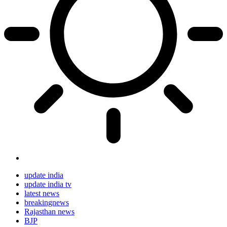
update india
update india tv
latest news
breakingnews
Rajasthan news
BJP