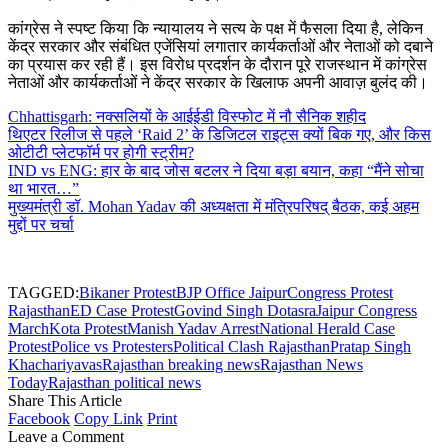
कांग्रेस ने स्पष्ट किया कि न्यायालय ने सत्य के पक्ष में फैसला दिया है, लेकिन
केंद्र सरकार और संबंधित एजेंसियां लगातार कार्यकर्ताओं और नेताओं को दबाने
का प्रयास कर रही हैं। इस विरोध प्रदर्शन के दौरान पूरे राजस्थान में कांग्रेस
नेताओं और कार्यकर्ताओं ने केंद्र सरकार के खिलाफ अपनी आवाज़ बुलंद की।
Chhattisgarh: नक्सलियों के आईईडी विस्फोट में नौ सैनिक शहीद
थिएटर रिलीज से पहले ‘Raid 2’ के डिजिटल राइट्स क्यों बिक गए, और किस
ओटीटी प्लेटफॉर्म पर होगी स्ट्रीम?
IND vs ENG: हार के बाद जोस बटलर ने दिया बड़ा बयान, कहा “मैंने सोचा
था भारत…”
मुख्यमंत्री डॉ. Mohan Yadav की अध्यक्षता में मंत्रिपरिषद् बैठक, कई अहम
मुद्दों पर चर्चा
TAGGED:
Bikaner Protest
BJP Office Jaipur
Congress Protest
Rajasthan
ED Case Protest
Govind Singh Dotasra
Jaipur Congress
March
Kota Protest
Manish Yadav Arrest
National Herald Case
Protest
Police vs Protesters
Political Clash Rajasthan
Pratap Singh
Khachariyavas
Rajasthan breaking news
Rajasthan News
Today
Rajasthan political news
Share This Article
Facebook
Copy Link
Print
Leave a Comment