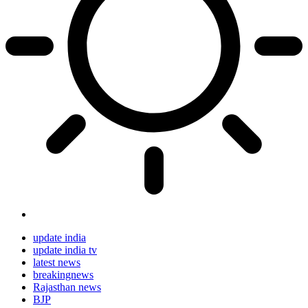
update india
update india tv
latest news
breakingnews
Rajasthan news
BJP