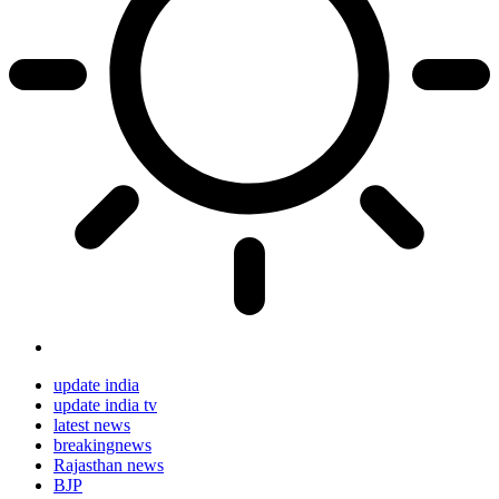
update india
update india tv
latest news
breakingnews
Rajasthan news
BJP