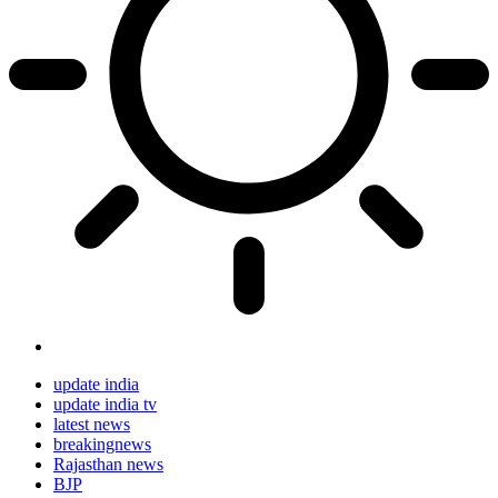
update india
update india tv
latest news
breakingnews
Rajasthan news
BJP