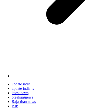
update india
update india tv
latest news
breakingnews
Rajasthan news
BJP