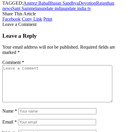
TAGGED:
Angrez Baba
Bhajan Sandhya
Devotion
Rajasthan
news
Sant Sammelan
update india
update india tv
Share This Article
Facebook
Copy Link
Print
Leave a Comment
Leave a Reply
Your email address will not be published.
Required fields are
marked
*
Comment
*
Name
*
Email
*