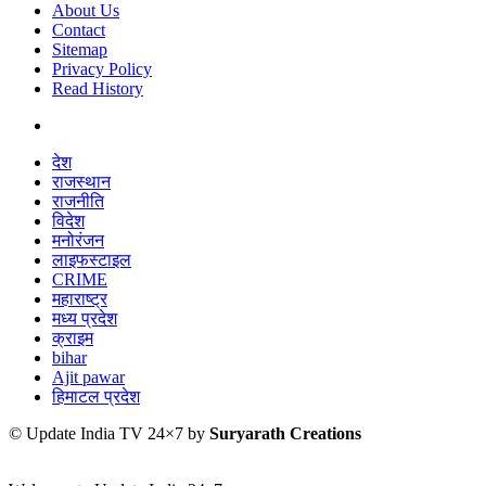
About Us
Contact
Sitemap
Privacy Policy
Read History
देश
राजस्थान
राजनीति
विदेश
मनोरंजन
लाइफस्टाइल
CRIME
महाराष्ट्र
मध्य प्रदेश
क्राइम
bihar
Ajit pawar
हिमाटल प्रदेश
© Update India TV 24×7 by
Suryarath Creations