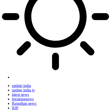
update india
update india tv
latest news
breakingnews
Rajasthan news
BJP