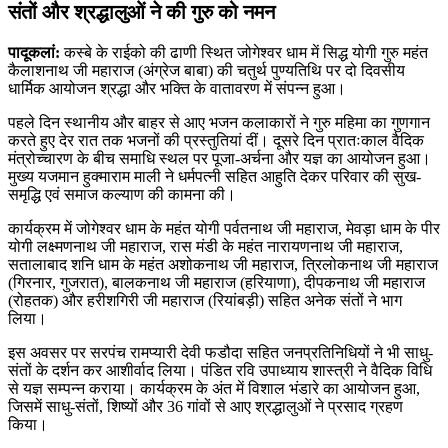
संतों और श्रद्धालुओं ने की गुरु को नमन
पादूकलां:
कस्बे के राईको की ढाणी स्थित जोगेश्वर धाम में सिद्ध योगी गुरु महंत
कैलाशनाथ जी महाराज (अंग्रेज बाबा) की चतुर्थ पुण्यतिथि पर दो दिवसीय
धार्मिक आयोजन श्रद्धा और भक्ति के वातावरण में संपन्न हुआ।
पहले दिन स्थानीय और बाहर से आए भजन कलाकारों ने गुरु महिमा का गुणगान
करते हुए देर रात तक भजनों की प्रस्तुतियां दीं। दूसरे दिन प्रातःकाल वैदिक
मंत्रोच्चारण के बीच समाधि स्थल पर पूजा-अर्चना और यज्ञ का आयोजन हुआ।
मुख्य यजमान हुक्माराम माली ने धर्मपत्नी सहित आहुति देकर परिवार की सुख-
समृद्धि एवं समाज कल्याण की कामना की।
कार्यक्रम में जोगेश्वर धाम के महंत योगी पर्वतनाथ जी महाराज, मेवड़ा धाम के पीर
योगी लक्ष्मणनाथ जी महाराज, रास मंडी के महंत नारायणनाथ जी महाराज,
सतालाबाद शनि धाम के महंत अशोकनाथ जी महाराज, त्रिलोकनाथ जी महाराज
(गिरनार, गुजरात), बालकनाथ जी महाराज (हरियाणा), दीपकनाथ जी महाराज
(रोहतक) और हरीशगिरी जी महाराज (रियांबड़ी) सहित अनेक संतों ने भाग
लिया।
इस अवसर पर सरपंच रामप्यारी देवी फडौदा सहित जनप्रतिनिधियों ने भी साधु-
संतों के दर्शन कर आशीर्वाद लिया। पंडित रवि उपाध्याय शास्त्री ने वैदिक विधि
से यज्ञ सम्पन्न कराया। कार्यक्रम के अंत में विशाल भंडारे का आयोजन हुआ,
जिसमें साधु-संतों, शिष्यों और 36 गांवों से आए श्रद्धालुओं ने प्रसाद ग्रहण
किया।