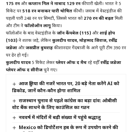
175 रन
और
कप्तान गिल ने नाबाद 129 रन
की पारी खेली। भारत ने 5
विकेट पर
518 रन बनाकर पारी घोषित
की थी। जवाब में वेस्टइंडीज की
पहली पारी 248 रन पर सिमटी, जिससे भारत को
270 रन की बढ़त
मिली
और टीम ने
फॉलोऑन लागू
किया।
फॉलोऑन के बाद वेस्टइंडीज के
जॉन कैंपबेल (115)
और
शाई होप
(103)
ने शतक जड़े, लेकिन
कुलदीप यादव, मोहम्मद सिराज, रवींद्र
जडेजा
और
जसप्रीत बुमराह
की शानदार गेंदबाजी के आगे पूरी टीम 390 रन
पर ढेर हो गई।
कुलदीप यादव
5 विकेट लेकर
प्लेयर ऑफ द मैच
रहे वहीँ
रवींद्र जडेजा
प्लेयर ऑफ द सीरीज
चुने गए।
आज दुनिया की नजरें भारत पर, 20 बड़े नेता करेंगे AI को
डिकोड, जानें कौन-कौन होगा शामिल
राजस्थान चुनाव से पहले कांग्रेस का बड़ा दांव: ओबीसी
वोट बैंक साधने के लिए काउंसिल का गठन
नववर्ष में मंदिरों में बड़ी संख्या में पहुंचे श्रद्धालु
Mexico को डिपोर्टेशन हब के रूप में उपयोग करने की