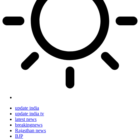
update india
update india tv
latest news
breakingnews
Rajasthan news
BJP