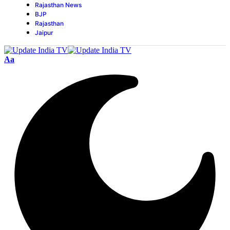
Rajasthan News
BJP
Rajasthan
Jaipur
Aa