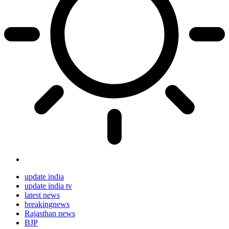
update india
update india tv
latest news
breakingnews
Rajasthan news
BJP