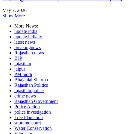
May 7, 2026
Show More
More News:
update india
update india tv
latest news
breakingnews
Rajasthan news
BJP
rajasthan
jaipur
PM modi
Bhajanlal Sharma
Rajasthan Politics
rajasthan police
crime news
Rajasthan Government
Police Action
police investigation
Tree Plantation
supreme court
Water Conservation
Education