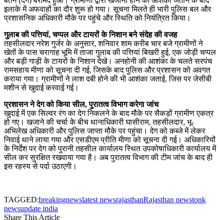
बर्तन (देग) बरामद हुआ। ग्रामीणों द्वारा खजाना होने की आशंका जताने के बाद
इलाके में अफवाहों का दौर शुरू हो गया। सूचना मिलते ही भारी पुलिस बल और
प्रशासनिक अधिकारी मौके पर पहुंचे और स्थिति को नियंत्रित किया।
गुलाब की पत्तियां, चप्पल और टायरों के निशान बने संदेह की वजह
तहसीलदार नरेश गुर्जर के अनुसार, शनिवार शाम करीब चार बजे ग्रामीणों ने
खेतों के पास चरागाह भूमि में ताजा गुलाब की पत्तियां बिखरी हुई, एक जोड़ी चप्पल
और बड़ी गाड़ी के टायरों के निशान देखे। अनहोनी की आशंका के चलते सरपंच
रामसहाय मीणा को सूचना दी गई, जिसके बाद पुलिस और प्रशासन को अवगत
कराया गया। ग्रामीणों ने लाश दबी होने की भी आशंका जताई, जिस पर जेसीबी
मशीन से खुदाई करवाई गई।
प्रशासन ने देग को किया सील, पुरातत्व विभाग करेगा जांच
खुदाई में एक सिल्वर रंग का देग निकलने के बाद मौके पर सैकड़ों ग्रामीण एकत्र
हो गए। खजाने की चर्चा के बीच थानाधिकारी घासीराम, तहसीलदार, भू-
अभिलेख अधिकारी और पुलिस जाप्ता मौके पर पहुंचा। देग को कब्जे में लेकर
निवाई थाने लाया गया और एसडीएम प्रीति मीणा को सूचना दी गई। अधिकारियों
के निर्देश पर देग को पुरानी तहसील कार्यालय स्थित उपकोषाधिकारी कार्यालय में
सील कर सुरक्षित रखवाया गया है। अब पुरातत्व विभाग की टीम जांच के बाद ही
इस रहस्य से पर्दा उठाएगी।
TAGGED:
breakingnews
latest news
rajasthan
Rajasthan news
tonk
news
update india
Share This Article