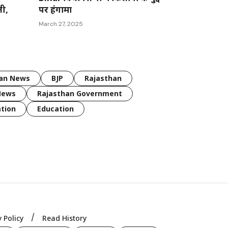
ली,
पर हंगामा
March 27, 2025
han News
BJP
Rajasthan
News
Rajasthan Government
tion
Education
y Policy
Read History