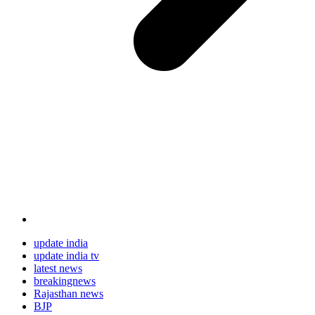
update india
update india tv
latest news
breakingnews
Rajasthan news
BJP