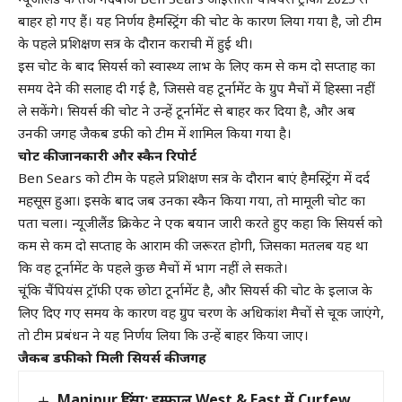
न्यूजीलैंड के तेज गेंदबाज Ben Sears आईसीसी चैंपियंस ट्रॉफी 2025 से
बाहर हो गए हैं। यह निर्णय हैमस्ट्रिंग की चोट के कारण लिया गया है, जो टीम
के पहले प्रशिक्षण सत्र के दौरान कराची में हुई थी।
इस चोट के बाद सियर्स को स्वास्थ्य लाभ के लिए कम से कम दो सप्ताह का
समय देने की सलाह दी गई है, जिससे वह टूर्नामेंट के ग्रुप मैचों में हिस्सा नहीं
ले सकेंगे। सियर्स की चोट ने उन्हें टूर्नामेंट से बाहर कर दिया है, और अब
उनकी जगह जैकब डफी को टीम में शामिल किया गया है।
चोट की जानकारी और स्कैन रिपोर्ट
Ben Sears को टीम के पहले प्रशिक्षण सत्र के दौरान बाएं हैमस्ट्रिंग में दर्द
महसूस हुआ। इसके बाद जब उनका स्कैन किया गया, तो मामूली चोट का
पता चला। न्यूजीलैंड क्रिकेट ने एक बयान जारी करते हुए कहा कि सियर्स को
कम से कम दो सप्ताह के आराम की जरूरत होगी, जिसका मतलब यह था
कि वह टूर्नामेंट के पहले कुछ मैचों में भाग नहीं ले सकते।
चूंकि चैंपियंस ट्रॉफी एक छोटा टूर्नामेंट है, और सियर्स की चोट के इलाज के
लिए दिए गए समय के कारण वह ग्रुप चरण के अधिकांश मैचों से चूक जाएंगे,
तो टीम प्रबंधन ने यह निर्णय लिया कि उन्हें बाहर किया जाए।
जैकब डफी को मिली सियर्स की जगह
Manipur हिंसा: इम्फाल West & East में Curfew,