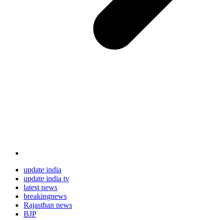
update india
update india tv
latest news
breakingnews
Rajasthan news
BJP