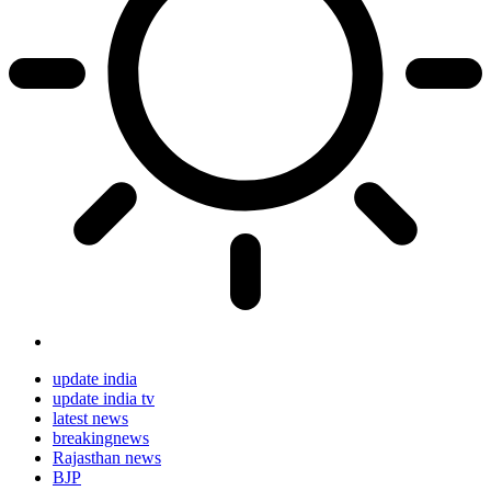
update india
update india tv
latest news
breakingnews
Rajasthan news
BJP