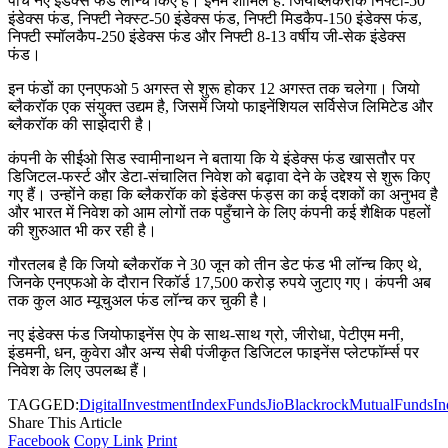
पाँच नए इंडेक्स फंड लॉन्च किए हैं। इनमें शामिल हैं: जियोब्लैकरॉक निफ्टी-50
इंडेक्स फंड, निफ्टी नेक्स्ट-50 इंडेक्स फंड, निफ्टी मिडकैप-150 इंडेक्स फंड,
निफ्टी स्मॉलकैप-250 इंडेक्स फंड और निफ्टी 8-13 वर्षीय जी-सेक इंडेक्स
फंड।
इन फंडों का एनएफओ 5 अगस्त से शुरू होकर 12 अगस्त तक चलेगा। जियो
ब्लैकरॉक एक संयुक्त उद्यम है, जिसमें जियो फाइनेंशियल सर्विसेज लिमिटेड और
ब्लैकरॉक की साझेदारी है।
कंपनी के सीईओ सिड स्वामीनाथन ने बताया कि ये इंडेक्स फंड खासतौर पर
डिजिटल-फर्स्ट और डेटा-संचालित निवेश को बढ़ावा देने के उद्देश्य से शुरू किए
गए हैं। उन्होंने कहा कि ब्लैकरॉक को इंडेक्स फंड्स का कई दशकों का अनुभव है
और भारत में निवेश को आम लोगों तक पहुँचाने के लिए कंपनी कई शैक्षिक पहलों
की शुरुआत भी कर रही है।
गौरतलब है कि जियो ब्लैकरॉक ने 30 जून को तीन डेट फंड भी लॉन्च किए थे,
जिनके एनएफओ के दौरान रिकॉर्ड 17,500 करोड़ रुपये जुटाए गए। कंपनी अब
तक कुल आठ म्यूचुअल फंड लॉन्च कर चुकी है।
नए इंडेक्स फंड जियोफाइनेंस ऐप के साथ-साथ ग्रो, जीरोधा, पेटीएम मनी,
इंडमनी, धन, कुवेरा और अन्य सेबी पंजीकृत डिजिटल फाइनेंस प्लेटफॉर्म्स पर
निवेश के लिए उपलब्ध हैं।
TAGGED:
DigitalInvestment
IndexFunds
JioBlackrock
MutualFundsIn
Share This Article
Facebook
Copy Link
Print