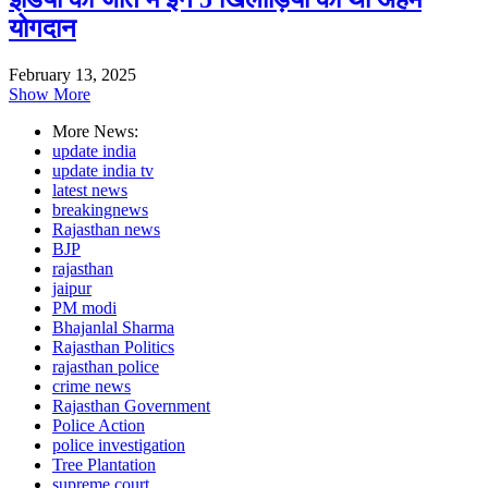
योगदान
February 13, 2025
Show More
More News:
update india
update india tv
latest news
breakingnews
Rajasthan news
BJP
rajasthan
jaipur
PM modi
Bhajanlal Sharma
Rajasthan Politics
rajasthan police
crime news
Rajasthan Government
Police Action
police investigation
Tree Plantation
supreme court