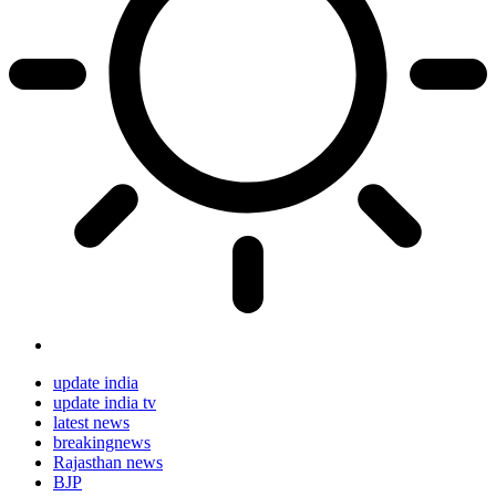
update india
update india tv
latest news
breakingnews
Rajasthan news
BJP