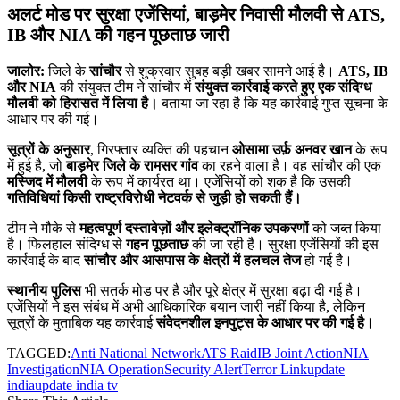
अलर्ट मोड पर सुरक्षा एजेंसियां, बाड़मेर निवासी मौलवी से ATS,
IB और NIA की गहन पूछताछ जारी
जालोर:
जिले के
सांचौर
से शुक्रवार सुबह बड़ी खबर सामने आई है।
ATS, IB
और NIA
की संयुक्त टीम ने सांचौर में
संयुक्त कार्रवाई करते हुए एक संदिग्ध
मौलवी को हिरासत में लिया है।
बताया जा रहा है कि यह कार्रवाई गुप्त सूचना के
आधार पर की गई।
सूत्रों के अनुसार
, गिरफ्तार व्यक्ति की पहचान
ओसामा उर्फ़ अनवर खान
के रूप
में हुई है, जो
बाड़मेर जिले के रामसर गांव
का रहने वाला है। वह सांचौर की एक
मस्जिद में मौलवी
के रूप में कार्यरत था। एजेंसियों को शक है कि उसकी
गतिविधियां किसी राष्ट्रविरोधी नेटवर्क से जुड़ी हो सकती हैं।
टीम ने मौके से
महत्वपूर्ण दस्तावेज़ों और इलेक्ट्रॉनिक उपकरणों
को जब्त किया
है। फिलहाल संदिग्ध से
गहन पूछताछ
की जा रही है। सुरक्षा एजेंसियों की इस
कार्रवाई के बाद
सांचौर और आसपास के क्षेत्रों में हलचल तेज
हो गई है।
स्थानीय पुलिस
भी सतर्क मोड पर है और पूरे क्षेत्र में सुरक्षा बढ़ा दी गई है।
एजेंसियों ने इस संबंध में अभी आधिकारिक बयान जारी नहीं किया है, लेकिन
सूत्रों के मुताबिक यह कार्रवाई
संवेदनशील इनपुट्स के आधार पर की गई है।
TAGGED:
Anti National Network
ATS Raid
IB Joint Action
NIA
Investigation
NIA Operation
Security Alert
Terror Link
update
india
update india tv