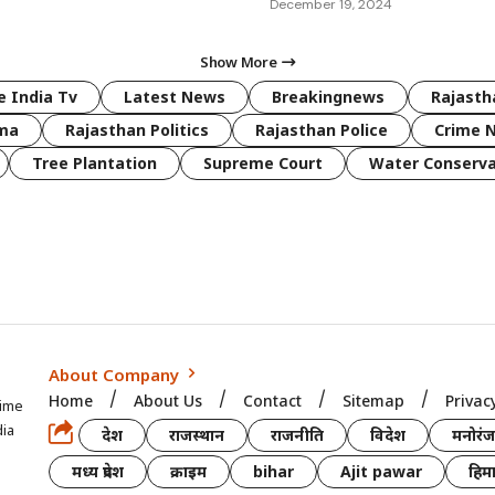
December 19, 2024
Show More
 India Tv
Latest News
Breakingnews
Rajast
rma
Rajasthan Politics
Rajasthan Police
Crime 
Tree Plantation
Supreme Court
Water Conserva
About Company
Home
About Us
Contact
Sitemap
Privac
time
dia
देश
राजस्थान
राजनीति
विदेश
मनोरं
मध्य प्रदेश
क्राइम
bihar
Ajit pawar
हिमा