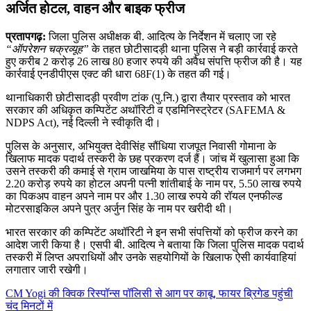
अर्जित होटल, वाहन और बाइक फ्रीज
प्रतापगढ़:
जिला पुलिस अधीक्षक बी. आदित्य के निर्देशन में चलाए जा रहे
“ऑपरेशन चक्रव्यूह”
के तहत छोटीसादड़ी थाना पुलिस ने बड़ी कार्रवाई करते
हुए करीब 2 करोड़ 26 लाख 80 हजार रुपये की अवैध संपत्ति फ्रीज की है। यह
कार्रवाई एनडीपीएस एक्ट की धारा 68F(1) के तहत की गई।
थानाधिकारी छोटीसादड़ी प्रवीण टांक (पु.नि.) द्वारा तैयार प्रस्ताव को भारत
सरकार की अधिकृत कम्पिटेंट अथॉरिटी व एडमिनिस्ट्रेटर (SAFEMA &
NDPS Act), नई दिल्ली ने स्वीकृति दी।
पुलिस के अनुसार, अभियुक्त देवीसिंह सौंधिया राजपूत निवासी गोमाना के
खिलाफ मादक पदार्थ तस्करी के छह प्रकरण दर्ज हैं। जांच में खुलासा हुआ कि
उसने तस्करी की कमाई से ग्राम जाखमिया के पास राष्ट्रीय राजमार्ग पर लगभग
2.20 करोड़ रुपये का होटल अपनी पत्नी शांतीबाई के नाम पर, 5.50 लाख रुपये
का पिकअप वाहन अपने नाम पर और 1.30 लाख रुपये की रॉयल एनफील्ड
मोटरसाइकिल अपने पुत्र अर्जुन सिंह के नाम पर खरीदी थी।
भारत सरकार की कम्पिटेंट अथॉरिटी ने इन सभी संपत्तियों को फ्रीज करने का
आदेश जारी किया है। एसपी बी. आदित्य ने बताया कि जिला पुलिस मादक पदार्थ
तस्करी में लिप्त अपराधियों और उनके सहयोगियों के खिलाफ ऐसी कार्यवाहियां
लगातार जारी रखेगी।
CM Yogi की क्विक रिस्पॉन्स पॉलिसी से आग पर काबू, फायर ब्रिगेड पहुंची
चंद मिनटों में