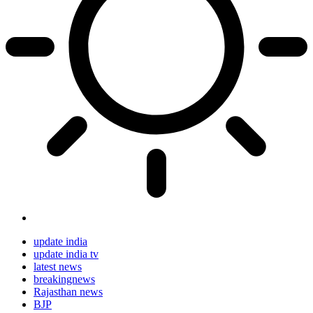
update india
update india tv
latest news
breakingnews
Rajasthan news
BJP