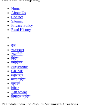
Home
About Us
Contact
Sitemap
Privacy Policy
Read History
देश
राजस्थान
राजनीति
विदेश
मनोरंजन
लाइफस्टाइल
CRIME
महाराष्ट्र
मध्य प्रदेश
क्राइम
bihar
Ajit pawar
हिमाटल प्रदेश
© Update India TV 24×7 by
Suryarath Creations