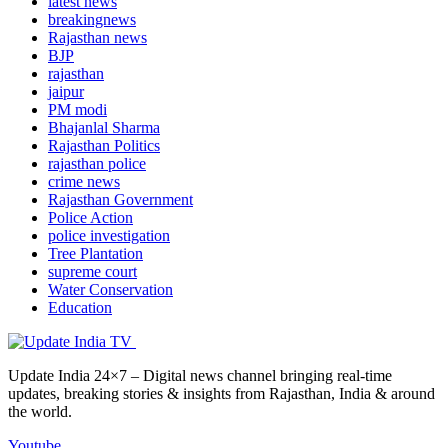
latest news
breakingnews
Rajasthan news
BJP
rajasthan
jaipur
PM modi
Bhajanlal Sharma
Rajasthan Politics
rajasthan police
crime news
Rajasthan Government
Police Action
police investigation
Tree Plantation
supreme court
Water Conservation
Education
Update India 24×7 – Digital news channel bringing real-time
updates, breaking stories & insights from Rajasthan, India & around
the world.
Youtube