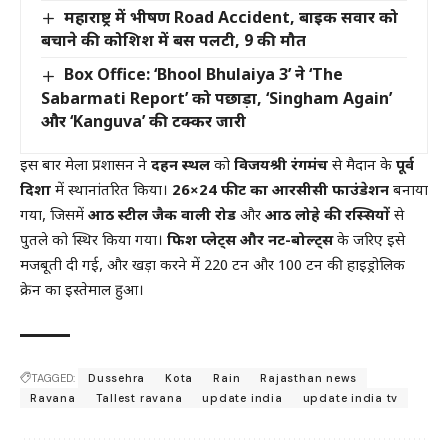
महाराष्ट्र में भीषण Road Accident, बाइक सवार को
बचाने की कोशिश में बस पलटी, 9 की मौत
Box Office: ‘Bhool Bhulaiya 3’ ने ‘The
Sabarmati Report’ को पछाड़ा, ‘Singham Again’
और ‘Kanguva’ की टक्कर जारी
इस बार मेला प्रशासन ने
दहन स्थल
को
विजयश्री रंगमंच
से मैदान के
पूर्व
दिशा
में स्थानांतरित किया।
26×24 फीट का आरसीसी फाउंडेशन
बनाया
गया, जिसमें
आठ स्टील जैक वाली रोड
और
आठ लोहे की रस्सियों
से
पुतले को स्थिर किया गया।
फिश प्लेट्स और नट-बोल्ट्स
के जरिए इसे
मजबूती दी गई, और खड़ा करने में 220 टन और 100 टन की हाइड्रोलिक
क्रेन का इस्तेमाल हुआ।
TAGGED:
Dussehra
Kota
Rain
Rajasthan news
Ravana
Tallest ravana
update india
update india tv