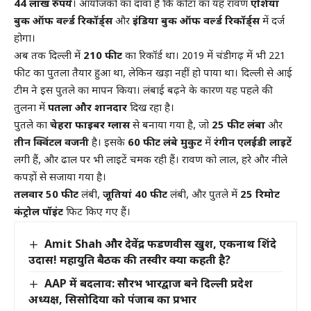
44 लाख रुपये
। आयोजकों का दावा है कि कोटा का यह रावण
एशिया
बुक ऑफ वर्ल्ड रिकॉर्ड्स
और
इंडिया बुक ऑफ वर्ल्ड रिकॉर्ड्स
में दर्ज
होगा।
अब तक दिल्ली में
210 फीट
का रिकॉर्ड था। 2019 में चंडीगढ़ में भी 221
फीट का पुतला तैयार हुआ था, लेकिन खड़ा नहीं हो पाया था। दिल्ली से आई
टीम ने इस पुतले का मापन किया। लंबाई बढ़ने के कारण यह पहले की
तुलना में
पतला और शानदार
दिख रहा है।
पुतले का
चेहरा फाइबर ग्लास
से बनाया गया है, जो
25 फीट लंबा
और
तीन क्विंटल वजनी
है। इसके
60 फीट लंबे मुकुट
में
रंगीन एलईडी लाइटें
लगी हैं, और ढाल पर भी लाइटें चमक रही हैं। रावण को लाल, हरे और नीले
कपड़ों से सजाया गया है।
तलवार 50 फीट
लंबी,
जूतियां 40 फीट
लंबी, और पुतले में
25 रिमोट
कंट्रोल पॉइंट
फिट किए गए हैं।
Amit Shah और देवेंद्र फडणवीस खुश, एकनाथ शिंदे
उदास! महायुति बैठक की तस्वीर क्या कहती है?
AAP में बदलाव: सौरभ भारद्वाज बने दिल्ली प्रदेश
अध्यक्ष, सिसोदिया को पंजाब का प्रभार