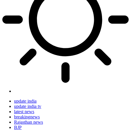
update india
update india tv
latest news
breakingnews
Rajasthan news
BJP