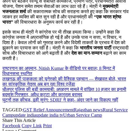
अपने घर बैठकर रेवेन्यू से संबंधित कामकाज, प्रमाण पत्र, प्रधानमंत्री आवास
योजना, पेंशन समेत तमाम सेवाओं का लाभ उठा रहे हैं। मंत्री ने
मुख्यमंत्री
भजनलाल शर्मा
की सकारात्मक सोच की सराहना करते हुए कहा कि सरकार गांव
जाकर हर व्यक्ति की बात सुन रही है और प्रधानमंत्री की
“एक भारत श्रेष्ठ
भारत”
की विचारधारा के अनुरूप कार्य कर रही है।
इसके साथ ही मंत्री ने कांग्रेस पर भी तीखा हमला किया। उन्होंने कहा कि
कांग्रेस जनता में अप्रासंगिक हो गई है और उनके पास न सत्ता, न विचार, न
दिशा है। केवल लोगों को गुमराह करने और विदेशी ताकतों के प्रभाव में देश को
झुकाने का प्रयास कर रही है। मंत्री ने कहा कि
भारतीय जनता पार्टी
राष्ट्रवादी
सोच और विचारधारा को आगे बढ़ाती है और
देश का मान-सम्मान
बढ़ाने का काम
करती है।
राष्ट्रगान का अपमान, Nitish Kumar के वीडियो पर बवाल; 8 मिनट में
विधानसभा स्थगित
लखनऊ की पाककला को यूनेस्को की वैश्विक पहचान — शेखावत बोले, भारत
का सांस्कृतिक नेतृत्व अब बन रहा विश्व एजेंडा
धौलपुर पुलिस की बड़ी कामयाबी: अपहरण मामले में वांछित 10 हजार का इनामी
बदमाश गिरफ्तार, अवैध कट्टा और कारतूस बरामद
घुटनों तक कीचड़, ढही सुरंग: SDRF ने कहा- अंदर जाने का विकल्प नहीं
TAGGED:
GST Relief Announcement
Rajasthan news
Rural Service
Camp
update india
update india tv
Urban Service Camp
Share This Article
Facebook
Copy Link
Print
Leave a Comment