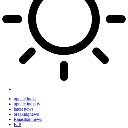
update india
update india tv
latest news
breakingnews
Rajasthan news
BJP