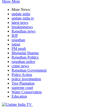
Show More
More News:
update india
update india tv
latest news
breakingnews
Rajasthan news
BJP
rajasthan
jaipur
PM modi
Bhajanlal Sharma
Rajasthan Politics
rajasthan police
crime news
Rajasthan Government
Police Action
police investigation
Tree Plantation
supreme court
Water Conservation
Education