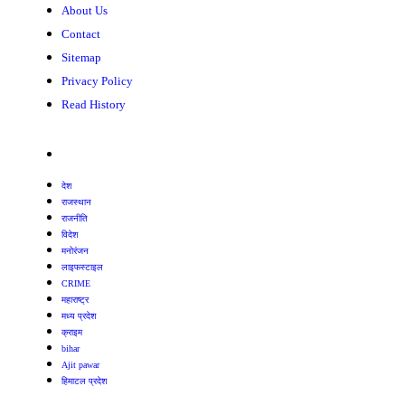
About Us
Contact
Sitemap
Privacy Policy
Read History
देश
राजस्थान
राजनीति
विदेश
मनोरंजन
लाइफस्टाइल
CRIME
महाराष्ट्र
मध्य प्रदेश
क्राइम
bihar
Ajit pawar
हिमाटल प्रदेश