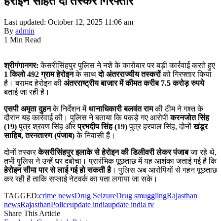
हेरोइन सहित दो तस्कर गिरफ्तार
Last updated: October 12, 2025 11:06 am
By
admin
1 Min Read
श्रीगंगानगर:
केसरीसिंहपुर पुलिस ने नशे के कारोबार पर बड़ी कार्रवाई करते हुए
1 किलो 492 ग्राम हेरोइन
के साथ
दो अंतरराज्यीय तस्करों
को गिरफ्तार किया
है। बरामद हेरोइन की
अंतरराष्ट्रीय बाजार में कीमत करीब 7.5 करोड़ रुपये
बताई जा रही है।
एसपी अमृता दुहन
के निर्देशन में
थानाधिकारी बलवंत राम
की टीम ने गश्त के
दौरान यह कार्रवाई की। पुलिस ने बताया कि पकड़े गए आरोपी
करनजोत सिंह
(19)
पुत्र श्रवण सिंह और
प्रभदीप सिंह (19)
पुत्र हरपाल सिंह, दोनों
खंडूर
साहिब, तरनतारण (पंजाब)
के निवासी हैं।
दोनों तस्कर
केसरीसिंहपुर इलाके से हेरोइन की डिलीवरी लेकर पंजाब
जा रहे थे,
तभी पुलिस ने उन्हें धर दबोचा। प्रारंभिक पूछताछ में यह आशंका जताई गई है कि
हेरोइन सीमा पार से लाई गई हो सकती है
। पुलिस अब आरोपियों से गहन पूछताछ
कर रही है ताकि सप्लाई नेटवर्क का पता लगाया जा सके।
TAGGED:
crime news
Drug Seizure
Drug smuggling
Rajasthan
news
RajasthanPolice
update india
update india tv
Share This Article