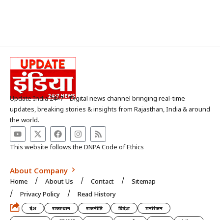
Update India 24×7 – Digital news channel bringing real-time
updates, breaking stories & insights from Rajasthan, India & around
the world.
This website follows the DNPA Code of Ethics
About Company
Home
About Us
Contact
Sitemap
Privacy Policy
Read History
देश
राजस्थान
राजनीति
विदेश
मनोरंजन