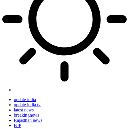
update india
update india tv
latest news
breakingnews
Rajasthan news
BJP