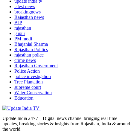
update india tv
latest news
breakingnews
Rajasthan news
BJP
rajasthan
jaipur
PM modi
Bhajanlal Sharma
Rajasthan Politics
rajasthan police
crime news
Rajasthan Government
Police Action
police investigation
Tree Plantation
supreme court
Water Conservation
Education
Update India 24×7 – Digital news channel bringing real-time
updates, breaking stories & insights from Rajasthan, India & around
the world.