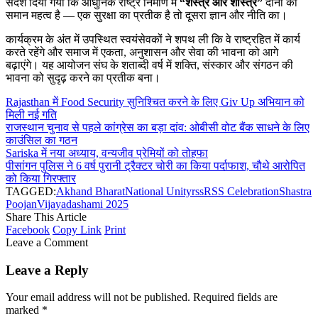
संदेश दिया गया कि आधुनिक राष्ट्र निर्माण में
“शस्त्र और शास्त्र”
दोनों का
समान महत्व है — एक सुरक्षा का प्रतीक है तो दूसरा ज्ञान और नीति का।
कार्यक्रम के अंत में उपस्थित स्वयंसेवकों ने शपथ ली कि वे राष्ट्रहित में कार्य
करते रहेंगे और समाज में एकता, अनुशासन और सेवा की भावना को आगे
बढ़ाएंगे। यह आयोजन संघ के शताब्दी वर्ष में शक्ति, संस्कार और संगठन की
भावना को सुदृढ़ करने का प्रतीक बना।
Rajasthan में Food Security सुनिश्चित करने के लिए Giv Up अभियान को
मिली नई गति
राजस्थान चुनाव से पहले कांग्रेस का बड़ा दांव: ओबीसी वोट बैंक साधने के लिए
काउंसिल का गठन
Sariska में नया अध्याय, वन्यजीव प्रेमियों को तोहफा
पीसांगन पुलिस ने 6 वर्ष पुरानी ट्रैक्टर चोरी का किया पर्दाफाश, चौथे आरोपित
को किया गिरफ्तार
TAGGED:
Akhand Bharat
National Unity
rss
RSS Celebration
Shastra
Poojan
Vijayadashami 2025
Share This Article
Facebook
Copy Link
Print
Leave a Comment
Leave a Reply
Your email address will not be published.
Required fields are
marked
*