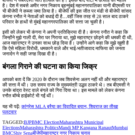
बीजेपी ने जबरदस्त जीत हासिल की है। इसके बाद पार्टी में उत्साह का महौल
है। देश में सबसे अमीर नगर निकाय बृहन्मुंबई महानगरपालिका यानी बीएमसी पर
भी बीजेपी ने कब्जा जमा लिया है। बीजेपी की इस जीत पर मंडी से बीजेपी सांसद
कंगना रनौत ने नेताओं को बधाई दी है…वहीं जिस तरह से 28 साल बाद ठाकरे
परिवार के हाथों से मुंबई महानगरपालिका की सत्ता जा चुकी है।
इसी को लेकर भी कंगना ने अपनी प्रतिक्रिया दी है। कंगना रनौत ने कहा कि
जिन्होंने मुझे गाली दी, मेरा घर गिराया था, मुझे महाराष्ट्र छोड़ने की धमकी दी थी,
आज महाराष्ट्र ने उनका साथ छोड़ दिया है। उन्होंने आगे कहा कि मुझे खुशी है
कि ऐसे महिला विरोधी, धमकाने वाले और भाई-भतीजावाद माफिया को जनता
जनार्दन ने सही जगह दिखा दी है।
बंगला गिराने की घटना का किया जिक्र
आपको बता दें कि 2020 के दौरान जब शिवसेना अलग नहीं थी और महाराष्ट्र
की सत्ता में थी। उस समय राज्य के मुख्यमंत्री उद्धव ठाकरे थे। तब बीएमसी ने
उनके बांद्रा वेस्ट वाले बंगले को गिरा दिया था। इस मामले को लेकर कंगना
रनौत बॉम्बे हाईकोर्ट भी गईं थीं।
यह भी पढ़ें:
कांग्रेस MLA बरैया का विवादित बयान, शिवराज का तीखा
पलटवार
TAGGED:
BJP
BMC Election
Maharashtra Municipal
Elections
Maharashtra Politics
Mandi MP Kangana Ranaut
Mumbai
BMC
Shiv Sena
बीजेपी
महाराष्ट्र नगर निकाय चुनाव