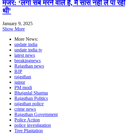
मंजर: ‘लगा सब मरने वाले हैं, मैं सांस नहीं ले पा रही
थी’
January 9, 2025
Show More
More News:
update india
update india tv
latest news
breakingnews
Rajasthan news
BJP
rajasthan
jaipur
PM modi
Bhajanlal Sharma
Rajasthan Politics
rajasthan police
crime news
Rajasthan Government
Police Action
police investigation
Tree Plantation