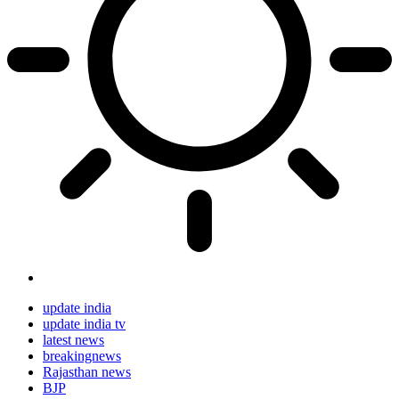
update india
update india tv
latest news
breakingnews
Rajasthan news
BJP