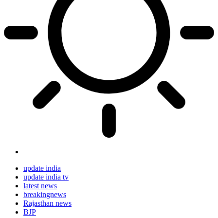
update india
update india tv
latest news
breakingnews
Rajasthan news
BJP