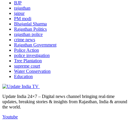
BJP
rajasthan
jaipur
PM modi
Bhajanlal Sharma
Rajasthan Politics
rajasthan police
crime news
Rajasthan Government
Police Action
police investigation
Tree Plantation
supreme court
Water Conservation
Education
Update India 24×7 – Digital news channel bringing real-time
updates, breaking stories & insights from Rajasthan, India & around
the world.
Youtube