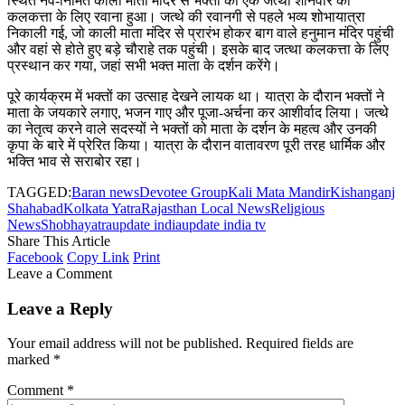
स्थित नव-निर्मित काली माता मंदिर से भक्तों का एक जत्था शनिवार को
कलकत्ता के लिए रवाना हुआ। जत्थे की रवानगी से पहले भव्य शोभायात्रा
निकाली गई, जो काली माता मंदिर से प्रारंभ होकर बाग वाले हनुमान मंदिर पहुंची
और वहां से होते हुए बड़े चौराहे तक पहुंची। इसके बाद जत्था कलकत्ता के लिए
प्रस्थान कर गया, जहां सभी भक्त माता के दर्शन करेंगे।
पूरे कार्यक्रम में भक्तों का उत्साह देखने लायक था। यात्रा के दौरान भक्तों ने
माता के जयकारे लगाए, भजन गाए और पूजा-अर्चना कर आशीर्वाद लिया। जत्थे
का नेतृत्व करने वाले सदस्यों ने भक्तों को माता के दर्शन के महत्व और उनकी
कृपा के बारे में प्रेरित किया। यात्रा के दौरान वातावरण पूरी तरह धार्मिक और
भक्ति भाव से सराबोर रहा।
TAGGED:
Baran news
Devotee Group
Kali Mata Mandir
Kishanganj
Shahabad
Kolkata Yatra
Rajasthan Local News
Religious
News
Shobhayatra
update india
update india tv
Share This Article
Facebook
Copy Link
Print
Leave a Comment
Leave a Reply
Your email address will not be published.
Required fields are
marked
*
Comment
*