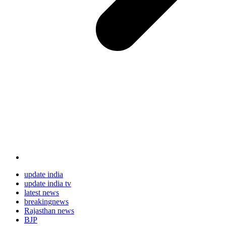
update india
update india tv
latest news
breakingnews
Rajasthan news
BJP