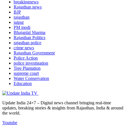
breakingnews
Rajasthan news
BJP
rajasthan
jaipur
PM modi
Bhajanlal Sharma
Rajasthan Politics
rajasthan police
crime news
Rajasthan Government
Police Action
police investigation
Tree Plantation
supreme court
Water Conservation
Education
Update India 24×7 – Digital news channel bringing real-time
updates, breaking stories & insights from Rajasthan, India & around
the world.
Youtube