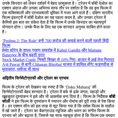
उनके किरदार को लेकर दर्शकों में बेहद उत्सुकता है। ट्रेलर में बॉबी देओल का
एक्शन अंदाज और उनका अभिनय साफ तौर पर दर्शाता है कि वह इस फिल्म में
एक शक्तिशाली और प्रभावशाली भूमिका में नजर आने वाले हैं। दक्षिण भारतीय
फिल्म इंडस्ट्री में बॉबी देओल का यह पहला कदम है, और उनका ट्रेलर में
कैमियो इस बात का संकेत देता है कि फिल्म में उनके किरदार का महत्वपूर्ण
योगदान होगा। उनके फैंस के लिए यह एक शानदार अनुभव साबित होने वाला
है।
‘Pushpa 2: The Rule’ बनी 700 करोड़ की कमाई करने वाली पहली हिंदी
फिल्म
हेमंत सोरेन के शपथ ग्रहण समारोह में Rahul Gandhi और Mamata
Banerjee के बीच बढ़ती दरार
Stock Market Crash: निफ्टी शिखर से 10% गिरा, बाजार में आई तेज गिरावट
Ajit Pawar से बागी Chhagan Bhujbal भाजपा में शामिल होंगे! फडणवीस से
मुलाकात, भतीजा भी साथ
अद्वितीय सिनेमेटोग्राफी और ट्रेलर का प्रभाव
फिल्म के ट्रेलर को देखकर यह स्पष्ट है कि ‘Daku Maharaj’ की
सिनेमेटोग्राफी बेहद शानदार है। ट्रेलर में बर्फ से ढके जंगल, पहाड़ों और
खूबसूरत दृश्यांकन ने इसे और भी आकर्षक बना दिया है। फिल्म के निर्देशक
बॉबी
कोली
ने इस फिल्म के दृश्यांकन में नयापन और रोमांच को पूरी तरह से पेश किया
है। हर एक्शन सीन को इस तरह से शूट किया गया है कि दर्शक फिल्म के माहौल
में खो जाते हैं। ट्रेलर का बैकग्राउंड म्यूजिक और थमन का संगीत फिल्म के
प्रभाव को और बढ़ाता है, जिससे यह साफ महसूस होता है कि फिल्म एक दमदार