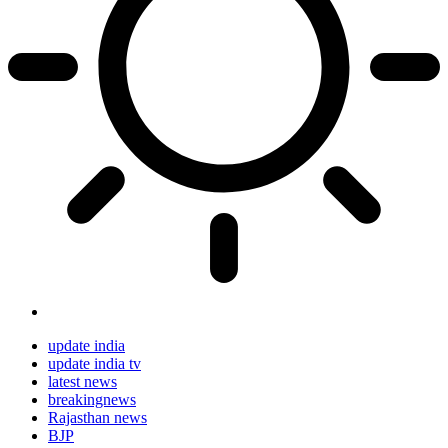
update india
update india tv
latest news
breakingnews
Rajasthan news
BJP