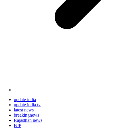
update india
update india tv
latest news
breakingnews
Rajasthan news
BJP