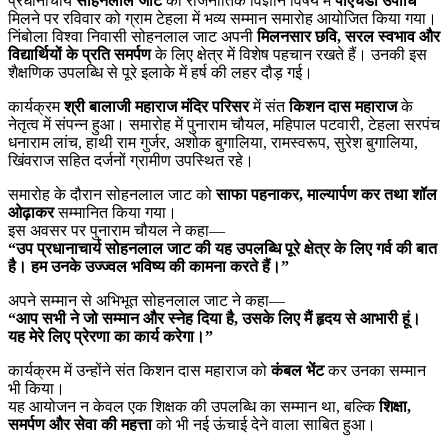
प्रधानाचार्य
सोहनलाल जाट
को राजनीतिक विज्ञान विषय में
पीएचडी उपाधि
मिलने पर रविवार को ग्राम टेहला में भव्य सम्मान समारोह आयोजित किया गया।
निंबोला विश्वा निवासी सोहनलाल जाट अपनी
मिलनसार छवि, सरल स्वभाव और
विद्यार्थियों के प्रति समर्पण
के लिए क्षेत्र में विशेष पहचान रखते हैं। उनकी इस
शैक्षणिक उपलब्धि से पूरे इलाके में हर्ष की लहर दौड़ गई।
कार्यक्रम
श्री बालाजी महाराज मंदिर परिसर
में संत
किशन दास महाराज
के
नेतृत्व में संपन्न हुआ। समारोह में पुनाराम चौयल, महिपाल पटवारी, टेहला सरपंच
धनाराम लांच, हाथी राम गुर्जर, अशोक बुगालिया, रामस्वरूप, सुरेश बुगालिया,
खिंवराज सहित दर्जनों ग्रामीण उपस्थित रहे।
समारोह के दौरान सोहनलाल जाट को
साफा पहनाकर, माल्यार्पण कर तथा शॉल
ओढ़ाकर
सम्मानित किया गया।
इस अवसर पर पुनाराम चौयल ने कहा—
“उप प्रधानाचार्य सोहनलाल जाट की यह उपलब्धि पूरे क्षेत्र के लिए गर्व की बात
है। हम उनके उज्ज्वल भविष्य की कामना करते हैं।”
अपने सम्मान से अभिभूत सोहनलाल जाट ने कहा—
“आप सभी ने जो सम्मान और स्नेह दिया है, उसके लिए मैं हृदय से आभारी हूं।
यह मेरे लिए प्रेरणा का कार्य करेगा।”
कार्यक्रम में उन्होंने संत किशन दास महाराज को
कंबल भेंट
कर उनका सम्मान
भी किया।
यह आयोजन न केवल एक शिक्षक की उपलब्धि का सम्मान था, बल्कि
शिक्षा,
समर्पण और सेवा की महत्ता
को भी नई ऊंचाई देने वाला साबित हुआ।