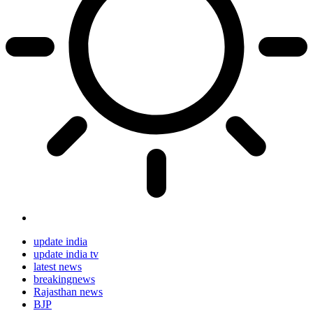
update india
update india tv
latest news
breakingnews
Rajasthan news
BJP