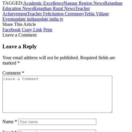
TAGGED:
Academic Excellence
Nagaur Region News
Rajasthan
Education News
Rajasthan Rural News
Teacher
Achievement
Teacher Felicitation Ceremony
Tehla Village
Event
update india
update india tv
Share This Article
Facebook
Copy Link
Print
Leave a Comment
Leave a Reply
Your email address will not be published.
Required fields are
marked
*
Comment
*
Name
*