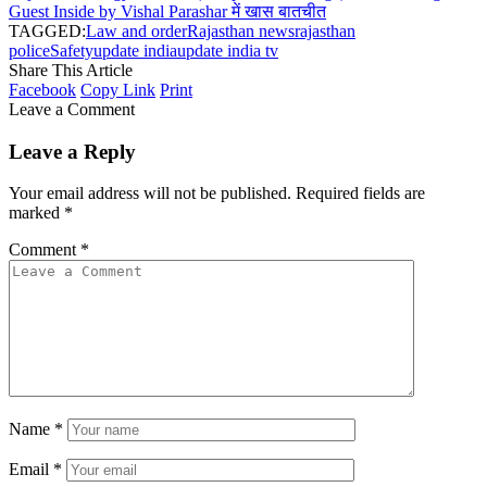
Guest Inside by Vishal Parashar में खास बातचीत
TAGGED:
Law and order
Rajasthan news
rajasthan
police
Safety
update india
update india tv
Share This Article
Facebook
Copy Link
Print
Leave a Comment
Leave a Reply
Your email address will not be published.
Required fields are
marked
*
Comment
*
Name
*
Email
*