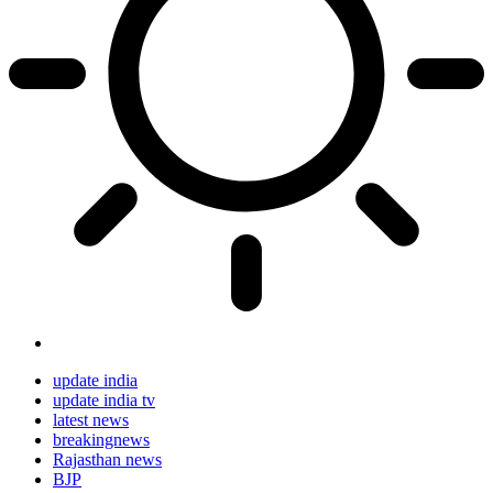
update india
update india tv
latest news
breakingnews
Rajasthan news
BJP