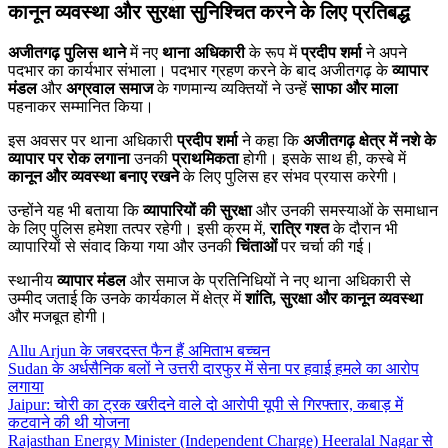
कानून व्यवस्था और सुरक्षा सुनिश्चित करने के लिए प्रतिबद्ध
अजीतगढ़ पुलिस थाने
में नए
थाना अधिकारी
के रूप में
प्रदीप शर्मा
ने अपने
पदभार का कार्यभार संभाला। पदभार ग्रहण करने के बाद अजीतगढ़ के
व्यापार
मंडल
और
अग्रवाल समाज
के गणमान्य व्यक्तियों ने उन्हें
साफा और माला
पहनाकर सम्मानित किया।
इस अवसर पर थाना अधिकारी
प्रदीप शर्मा
ने कहा कि
अजीतगढ़ क्षेत्र में नशे के
व्यापार पर रोक लगाना
उनकी
प्राथमिकता
होगी। इसके साथ ही, कस्बे में
कानून और व्यवस्था बनाए रखने
के लिए पुलिस हर संभव प्रयास करेगी।
उन्होंने यह भी बताया कि
व्यापारियों की सुरक्षा
और उनकी समस्याओं के समाधान
के लिए पुलिस हमेशा तत्पर रहेगी। इसी क्रम में,
रात्रि गश्त
के दौरान भी
व्यापारियों से संवाद किया गया और उनकी
चिंताओं
पर चर्चा की गई।
स्थानीय
व्यापार मंडल
और समाज के प्रतिनिधियों ने नए थाना अधिकारी से
उम्मीद जताई कि उनके कार्यकाल में क्षेत्र में
शांति, सुरक्षा और कानून व्यवस्था
और मजबूत होगी।
Allu Arjun के जबरदस्त फैन हैं अमिताभ बच्चन
Sudan के अर्धसैनिक बलों ने उत्तरी दारफुर में सेना पर हवाई हमले का आरोप
लगाया
Jaipur: चोरी का ट्रक खरीदने वाले दो आरोपी यूपी से गिरफ्तार, कबाड़ में
कटवाने की थी योजना
Rajasthan Energy Minister (Independent Charge) Heeralal Nagar से