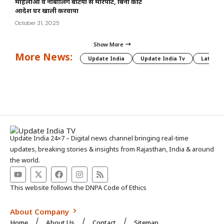
महिलाओं व नाबालिग बेटियों से मारपीट, बिना कोर्ट
आदेश घर खाली करवाया
October 31, 2025
Show More
More News:
Update India
Update India Tv
Latest 
Update India 24×7 – Digital news channel bringing real-time
updates, breaking stories & insights from Rajasthan, India & around
the world.
This website follows the DNPA Code of Ethics
About Company
Home
About Us
Contact
Sitemap