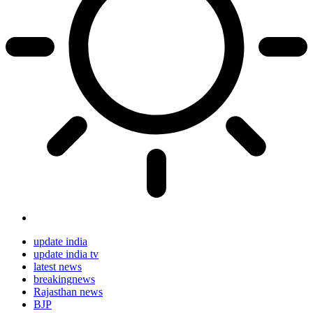
update india
update india tv
latest news
breakingnews
Rajasthan news
BJP