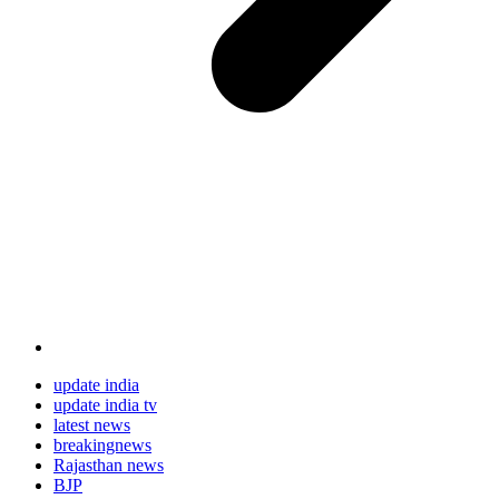
update india
update india tv
latest news
breakingnews
Rajasthan news
BJP