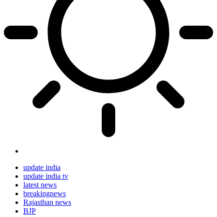
update india
update india tv
latest news
breakingnews
Rajasthan news
BJP