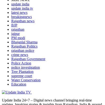
update india
update india tv
latest news
breakingnews
Rajasthan news
BJP
rajasthan
jaipur
PM modi
Bhajanlal Sharma
Rajasthan Politics
rajasthan police
crime news
Rajasthan Government
Police Action
police investigation
Tree Plantation
supreme court
Water Conservation
Education
Update India 24×7 – Digital news channel bringing real-time
updates, breaking stories & insights from Rajasthan, India & around