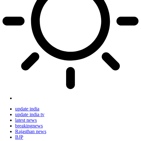
update india
update india tv
latest news
breakingnews
Rajasthan news
BJP