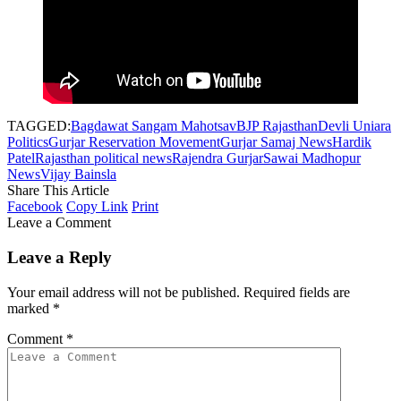
TAGGED:
Bagdawat Sangam Mahotsav
BJP Rajasthan
Devli Uniara
Politics
Gurjar Reservation Movement
Gurjar Samaj News
Hardik
Patel
Rajasthan political news
Rajendra Gurjar
Sawai Madhopur
News
Vijay Bainsla
Share This Article
Facebook
Copy Link
Print
Leave a Comment
Leave a Reply
Your email address will not be published.
Required fields are
marked
*
Comment
*