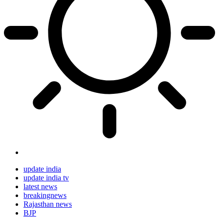
update india
update india tv
latest news
breakingnews
Rajasthan news
BJP