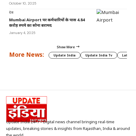
October 10, 2025
देश
Mumbai Airport पर कर्मचारियों के पास 4.84
करोड़ रुपये का सोना बरामद
January 4, 2025
Show More
More News:
Update India
Update India Tv
Latest 
Update India 24×7 – Digital news channel bringing real-time
updates, breaking stories & insights from Rajasthan, India & around
the world.