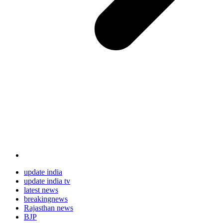
update india
update india tv
latest news
breakingnews
Rajasthan news
BJP